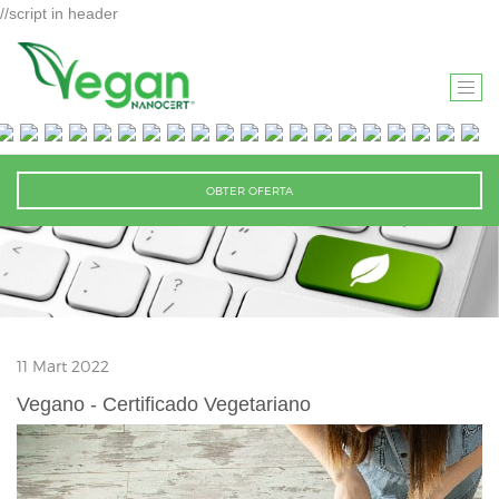
//script in header
T
O
G
G
OBTER OFERTA
L
E
N
A
V
I
11 Mart 2022
G
A
Vegano - Certificado Vegetariano
T
I
O