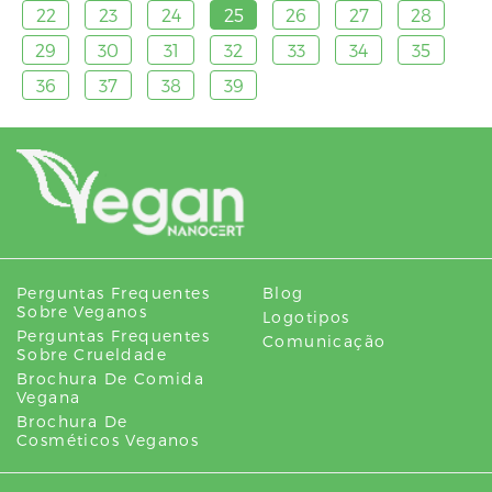
22
23
24
25
26
27
28
29
30
31
32
33
34
35
36
37
38
39
Perguntas Frequentes
Blog
Sobre Veganos
Logotipos
Perguntas Frequentes
Comunicação
Sobre Crueldade
Brochura De Comida
Vegana
Brochura De
Cosméticos Veganos