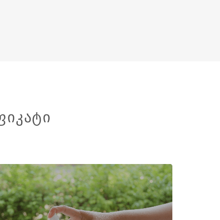
ᲤᲘᲙᲐᲢᲘ