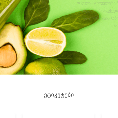
ᲔᲢᲘᲙᲔᲢᲔᲑᲘ