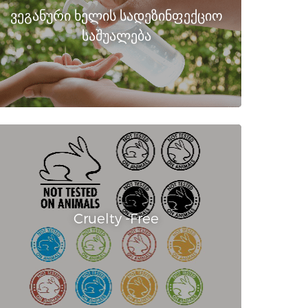
ვეგანური ხელის სადეზინფექციო
საშუალება
Cruelty -Free