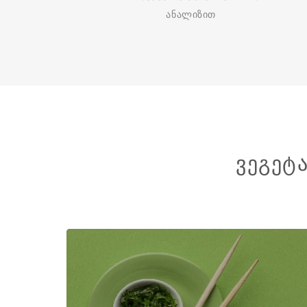
ანალიზით
ᲕᲔᲒᲔᲢ