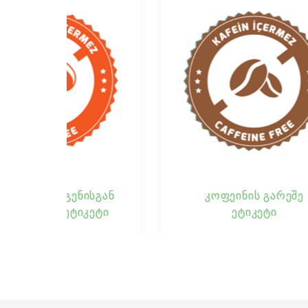
გან
კოფეინის გარეშე
ნი
ეტი
ეტიკეტი