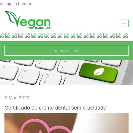
//script in header
T
O
G
G
OBTER OFERTA
L
E
N
A
V
I
11 Mart 2022
G
A
Certificado de creme dental sem crueldade
T
I
O