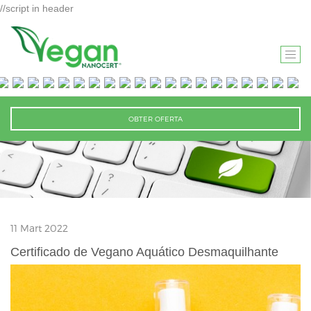
//script in header
T
O
G
G
OBTER OFERTA
L
E
N
A
V
I
11 Mart 2022
G
A
Certificado de Vegano Aquático Desmaquilhante
T
I
O