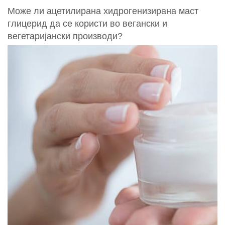
Може ли ацетилирана хидрогенизирана маст
глицерид да се користи во вегански и
вегетаријански производи?