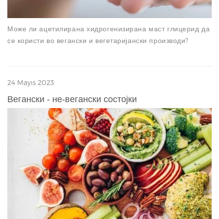
Може ли ацетилирана хидрогенизирана маст глицерид да
се користи во вегански и вегетаријански производи?
24 Mayıs 2023
Вегански - не-вегански состојки