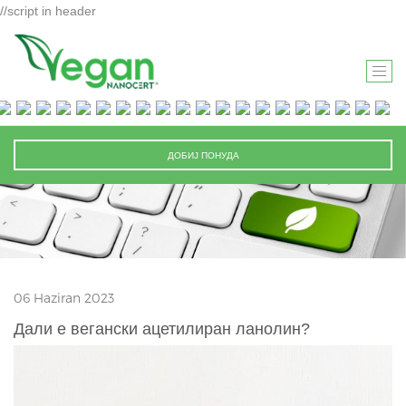
//script in header
T
O
G
G
ДОБИЈ ПОНУДА
L
E
N
A
V
I
06 Haziran 2023
G
A
Дали е вегански ацетилиран ланолин?
T
I
O