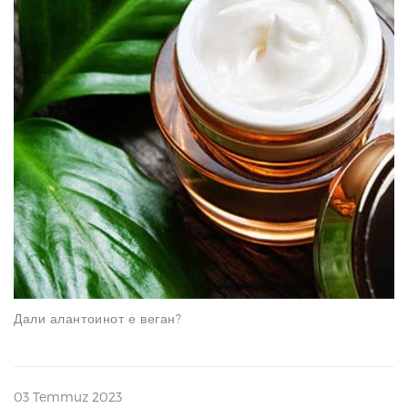
N
Дали алантоинот е веган?
03 Temmuz 2023