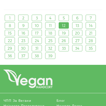
1
2
3
4
5
6
7
8
9
10
11
12
13
14
15
16
17
18
19
20
21
22
23
24
25
26
27
28
29
30
31
32
33
34
35
36
37
38
39
ЧПП За Вегани
Блог
Најчесто Поставувани
Нашите Логоа