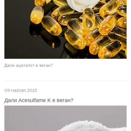
Дали ацетатот е веган?
09 Haziran 2023
Дали Acesulfame K е веган?