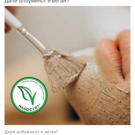
Дали албуминот е веган?
Дали албуминот е веган?