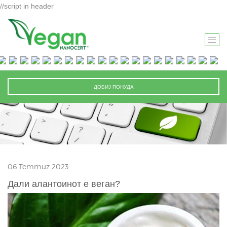
//script in header
T
O
G
G
ДОБИЈ ПОНУДА
L
E
N
A
V
I
06 Temmuz 2023
G
A
Дали алантоинот е веган?
T
I
O