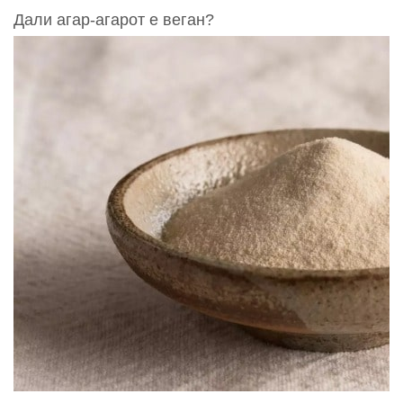
Дали агар-агарот е веган?