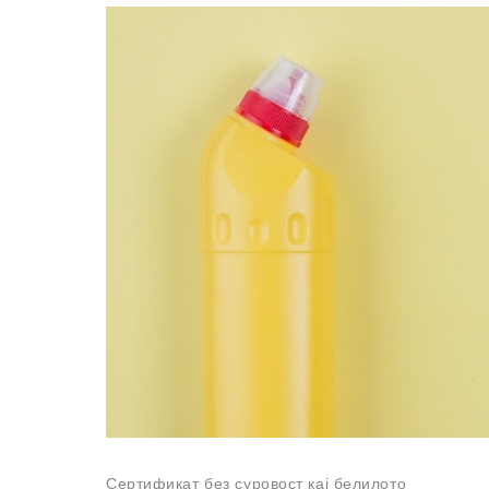
Сертификат без суровост кај белилото