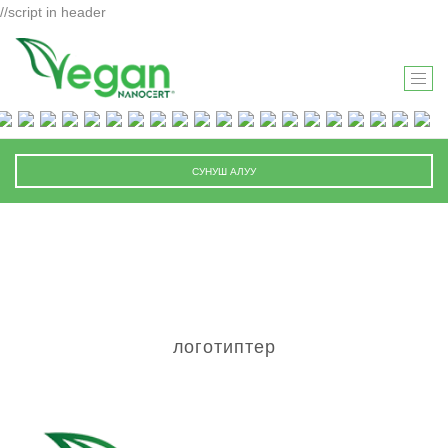
//script in header
T
O
G
G
СУНУШ АЛУУ
L
E
N
A
V
I
G
логотиптер
A
T
I
O