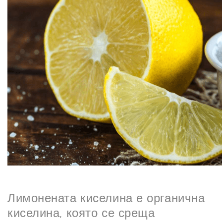
N
Лимонената киселина е органична
киселина, която се среща