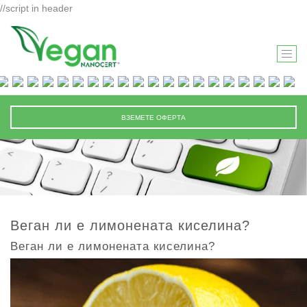
//script in header
T
O
G
G
ВЗЕМЕТЕ ОФЕРТА
L
E
N
A
V
I
Веган ли е лимонената киселина?
G
Веган ли е лимонената киселина?
A
T
I
O