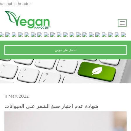
//script in header
T
O
G
G
احصل على عرض
L
E
N
A
V
I
11 Mart 2022
G
A
شهادة عدم اختبار صبغ الشعر على الحيوانات
T
I
O